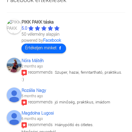
Facebook értékelések
PIKK PAKK táska
5.0
50 vélemény alapján
powered by
Facebook
Értékeljen minket
Nóra Mátéh
2 months ago
recommends
Szuper, hazai, fenntartható, praktikus. 
:)
Rozália Nagy
5 months ago
recommends
jó minőség, praktikus, imádom
Magdolna Lugosi
6 months ago
recommends
Hiánypótló és ötletes.
Minőségi anyagból.