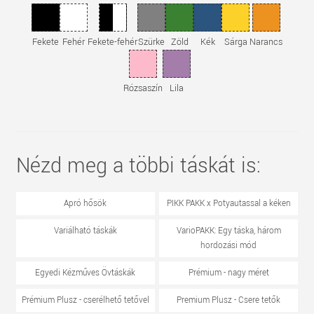
Fekete
Fehér
Fekete-fehér
Szürke
Zöld
Kék
Sárga
Narancs
Rózsaszín
Lila
Nézd meg a többi táskát is:
Apró hősök
PIKK PAKK x Potyautassal a kéken
Variálható táskák
VarioPAKK: Egy táska, három
hordozási mód
Egyedi Kézműves Övtáskák
Prémium - nagy méret
Prémium Plusz - cserélhető tetővel
Premium Plusz - Csere tetők