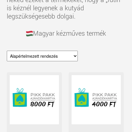
neked ezeket a termékeket, hogy a „futin”
is kéznél legyenek a kutyád
legszükségesebb dolgai.
Magyar kézműves termék