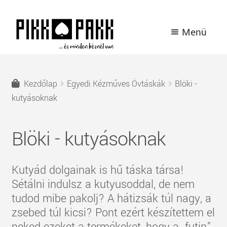
Ugrás
Kilépés
Menü
a
a
navigációhoz
tartalomba
TERMÉKEK
Kezdőlap
Egyedi Kézműves Övtáskák
Blöki -
A PIKK PAKK TÖRTÉNETE
kutyásoknak
HÍREK
Blöki - kutyásoknak
KAPCSOLAT
Kutyád dolgainak is hű táska társa!
BELÉPÉS / REGISZTRÁCIÓ
Sétálni indulsz a kutyusoddal, de nem
tudod mibe pakolj? A hátizsák túl nagy, a
zsebed túl kicsi? Pont ezért készítettem el