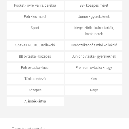
Pocket - övre, vállra, derékra
BB - közepes méret
Pöti - kis méret
Junior - gyerekeknek
Sport
Kiegészítők - kulacstartók,
karabinerek
SZAVAK NÉLKÜL Kollekció
Hordozókendős mini kollekció
BB övtáska - közepes
Junior övtáska - gyerekeknek
Pöti övtáska - kicsi
Prémium övtáska - nagy
Táskarendező
Kicsi
Közepes
Nagy
Ajándékkártya