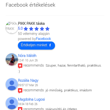
Facebook értékelések
PIKK PAKK táska
5.0
50 vélemény alapján
powered by
Facebook
Értékeljen minket
Nóra Mátéh
12:41 10 Jun 26
recommends
Szuper, hazai, fenntartható, praktikus. 
:)
Rozália Nagy
09:57 07 Mar 26
recommends
jó minőség, praktikus, imádom
Magdolna Lugosi
18:34 18 Feb 26
recommends
Hiánypótló és ötletes.