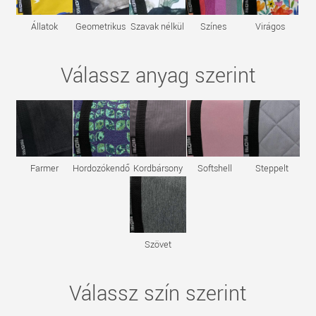
Állatok
Geometrikus
Szavak nélkül
Színes
Virágos
Válassz anyag szerint
Farmer
Hordozókendő
Kordbársony
Softshell
Steppelt
Szövet
Válassz szín szerint