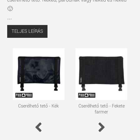
🙂
...
TELJES LEÍRÁS
Cserélhető tető - Kék
Cserélhető tető - Fekete
farmer