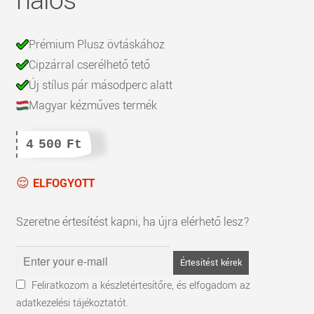
hálós
Prémium Plusz övtáskához
Cipzárral cserélhető tető
Új stílus pár másodperc alatt
Magyar kézműves termék
4 500
Ft
ELFOGYOTT
Szeretne értesítést kapni, ha újra elérhető lesz?
Értesítést kérek
Feliratkozom a készletértesítőre, és elfogadom az
adatkezelési tájékoztatót.