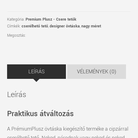
Kategória:
Premium Plusz - Csere tetők
Címkék:
cserélhető tető
,
designer övtáska
,
nagy méret
Megosztás:
LEÍRÁS
VÉLEMÉNYEK (0)
Leírás
Praktikus átváltozás
A PrémiumPlusz övtáska kiegészítő terméke a cipzárral
cserélhető tető. Neked, párodnak vagy neked és neked