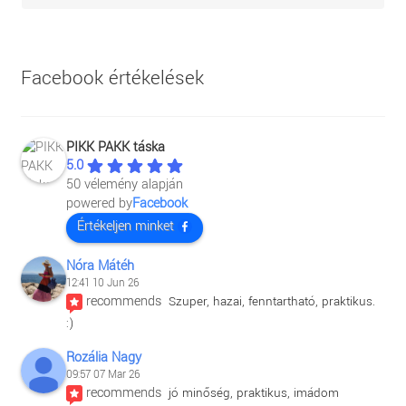
Facebook értékelések
PIKK PAKK táska
5.0
50 vélemény alapján
powered by
Facebook
Értékeljen minket
Nóra Mátéh
12:41 10 Jun 26
recommends
Szuper, hazai, fenntartható, praktikus. 
:)
Rozália Nagy
09:57 07 Mar 26
recommends
jó minőség, praktikus, imádom