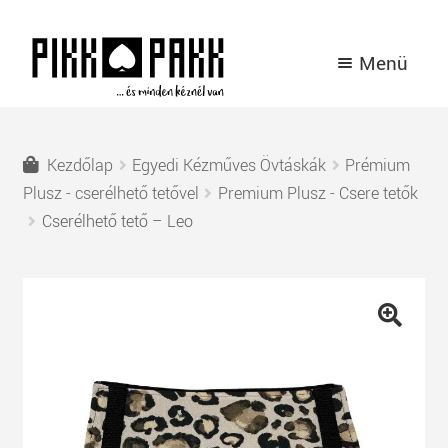
Ugrás
Kilépés
Menü
a
a
navigációhoz
tartalomba
TERMÉKEK
Kezdőlap
Egyedi Kézműves Övtáskák
Prémium
A PIKK PAKK TÖRTÉNETE
Plusz - cserélhető tetővel
Premium Plusz - Csere tetők
Cserélhető tető – Leo
HÍREK
KAPCSOLAT
🔍
BELÉPÉS / REGISZTRÁCIÓ