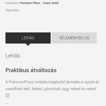
Kategória:
Premium Plusz - Csere tetők
Megosztás:
LEÍRÁS
VÉLEMÉNYEK (0)
Leírás
Praktikus átváltozás
A PrémiumPlusz övtáska kiegészítő terméke a cipzárral
cserélhető tető. Neked, párodnak vagy neked és neked
🙂
...