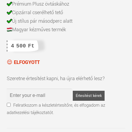
Prémium Plusz övtáskához
Cipzárral cserélhető tető
Új stílus pár másodperc alatt
Magyar kézműves termék
4 500
Ft
ELFOGYOTT
Szeretne értesítést kapni, ha újra elérhető lesz?
Értesítést kérek
Feliratkozom a készletértesítőre, és elfogadom az
adatkezelési tájékoztatót.