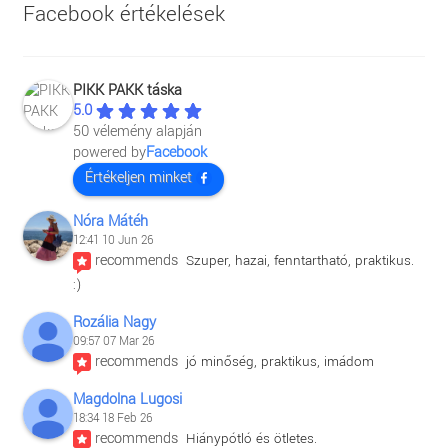
Facebook értékelések
PIKK PAKK táska
5.0
50 vélemény alapján
powered by
Facebook
Értékeljen minket
Nóra Mátéh
12:41 10 Jun 26
recommends
Szuper, hazai, fenntartható, praktikus. 
:)
Rozália Nagy
09:57 07 Mar 26
recommends
jó minőség, praktikus, imádom
Magdolna Lugosi
18:34 18 Feb 26
recommends
Hiánypótló és ötletes.