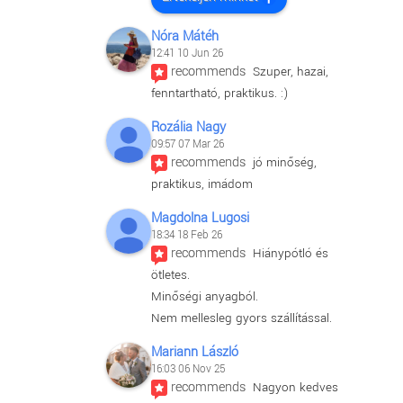
Nóra Mátéh
12:41 10 Jun 26
recommends
Szuper, hazai, 
fenntartható, praktikus. :)
Rozália Nagy
09:57 07 Mar 26
recommends
jó minőség, 
praktikus, imádom
Magdolna Lugosi
18:34 18 Feb 26
recommends
Hiánypótló és 
ötletes.
Minőségi anyagból.
Nem mellesleg gyors szállítással.
Mariann László
16:03 06 Nov 25
recommends
Nagyon kedves 