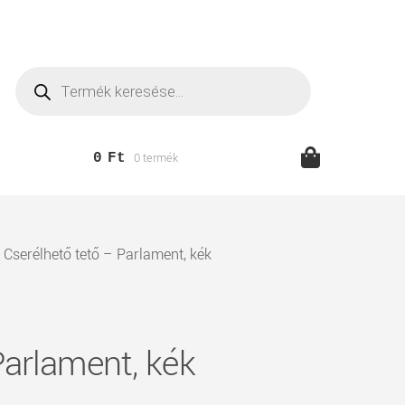
Products
search
0
Ft
0 termék
Cserélhető tető – Parlament, kék
Parlament, kék