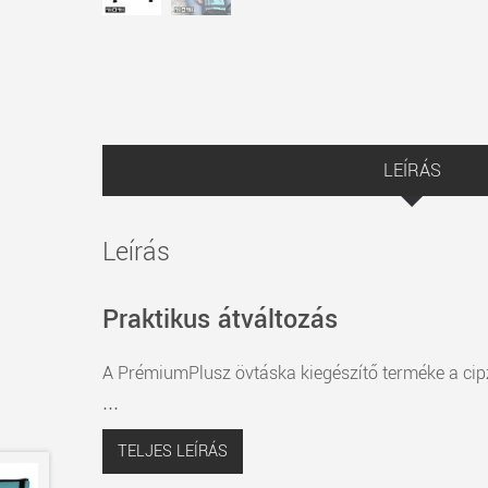
LEÍRÁS
Leírás
Praktikus átváltozás
A PrémiumPlusz övtáska kiegészítő terméke a cipz
...
TELJES LEÍRÁS