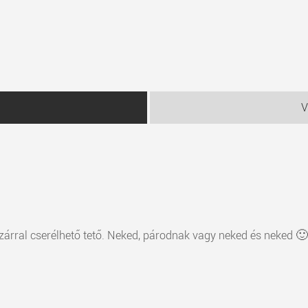
V
árral cserélhető tető. Neked, párodnak vagy neked és neked 