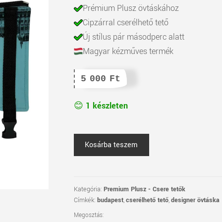
Prémium Plusz övtáskához
Cipzárral cserélhető tető
Új stílus pár másodperc alatt
Magyar kézműves termék
5 000
Ft
1 készleten
Cserélhető
Kosárba teszem
tető
-
Parlament,
kék
Kategória:
Premium Plusz - Csere tetők
Címkék:
budapest
,
cserélhető tető
,
designer övtáska
mennyiség
Megosztás: