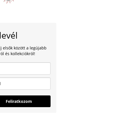
levél
lj elsők között a legújabb
ól és kollekciókról!
Feliratkozom