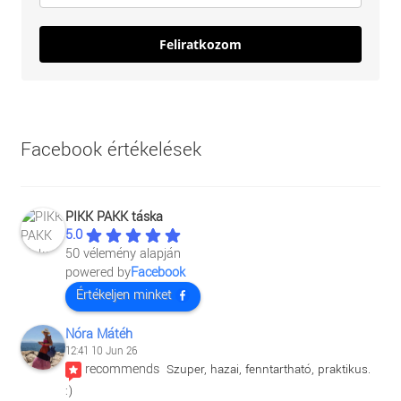
Feliratkozom
Facebook értékelések
PIKK PAKK táska
5.0
50 vélemény alapján
powered by
Facebook
Értékeljen minket
Nóra Mátéh
12:41 10 Jun 26
recommends
Szuper, hazai, fenntartható, praktikus. 
:)