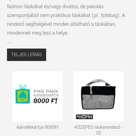
fashion táskákat és/vagy divatos, de pakolás
szempontjából nem praktikus táskákat (pl.: totebag). A
rendező segítségével minden átlátható a táskában,
mindennek meg lesz a helye.
...
TELJES LEÍRÁS
Ajándékkártya 8000Ft
KÖZEPES táskarendező -
02