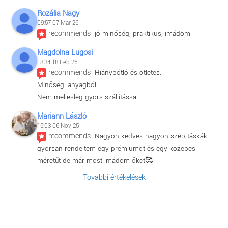
Rozália Nagy
09:57 07 Mar 26
recommends
jó minőség, praktikus, imádom
Magdolna Lugosi
18:34 18 Feb 26
recommends
Hiánypótló és ötletes.
Minőségi anyagból.
Nem mellesleg gyors szállítással.
Mariann László
16:03 06 Nov 25
recommends
Nagyon kedves nagyon szép táskák 
gyorsan rendeltem egy prémiumot és egy közepes 
méretűt de már most imádom őket🥰
További értékelések