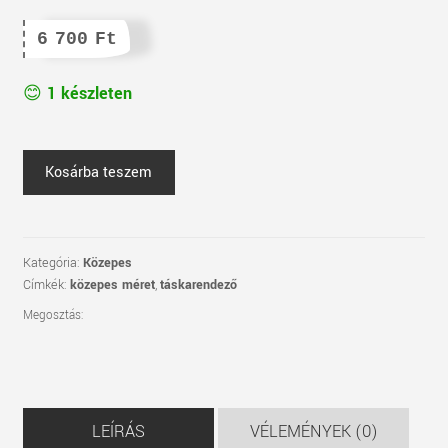
6 700
Ft
1 készleten
KÖZEPES
Kosárba teszem
táskarendező
-
03
mennyiség
Kategória:
Közepes
Címkék:
közepes méret
,
táskarendező
Megosztás:
LEÍRÁS
VÉLEMÉNYEK (0)