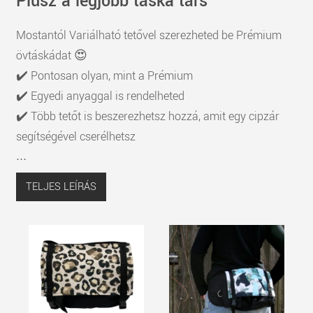
Plusz a legjobb táska társ
Mostantól Variálható tetővel szerezheted be Prémium
övtáskádat 😍
✔️ Pontosan olyan, mint a Prémium
✔️ Egyedi anyaggal is rendelheted
✔️ Több tetőt is beszerezhetsz hozzá, amit egy cipzár
segítségével cserélhetsz
...
TELJES LEÍRÁS