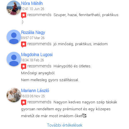
Nóra Mátéh
12:41 10 Jun 26
recommends
Szuper, hazai, fenntartható, praktikus. 
:)
Rozália Nagy
09:57 07 Mar 26
recommends
jó minőség, praktikus, imádom
Magdolna Lugosi
18:34 18 Feb 26
recommends
Hiánypótló és ötletes.
Minőségi anyagból.
Nem mellesleg gyors szállítással.
Mariann László
16:03 06 Nov 25
recommends
Nagyon kedves nagyon szép táskák 
gyorsan rendeltem egy prémiumot és egy közepes 
méretűt de már most imádom őket🥰
További értékelések