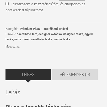
Feliratkozom a készletértesítőre, és elfogadom az
adatkezelési tájékoztatót.
Kategória:
Prémium Plusz - cserélhető tetővel
Címkék:
cserélhető tető
,
designer övtáska
,
designer táska
,
egyedi
táska
,
nagy méret
,
variálható táska
,
városi táska
Megosztás:
LEÍRÁS
VÉLEMÉNYEK (0)
Leírás