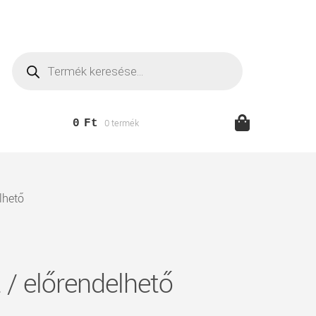
Products
search
0
Ft
0 termék
lhető
/ előrendelhető