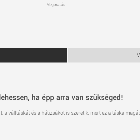
Megosztás:
V
lehessen, ha épp arra van szükséged!
t, a válltáskát és a hátizsákot is szeretik, mert ez a táska mag