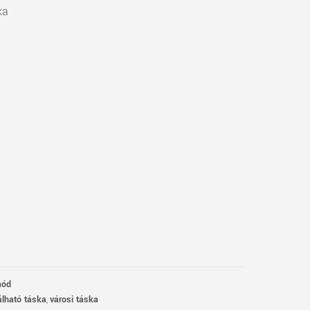
ka
mód
álható táska
,
városi táska