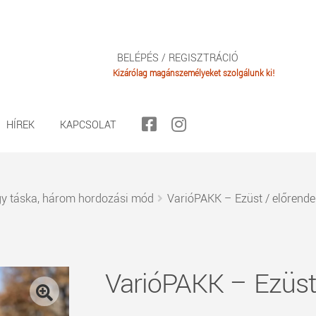
BELÉPÉS / REGISZTRÁCIÓ
HÍREK
KAPCSOLAT
gy táska, három hordozási mód
VarióPAKK – Ezüst / előrende
VarióPAKK – Ezüst 
🔍