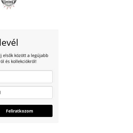
levél
lj elsők között a legújabb
ól és kollekciókról!
Feliratkozom