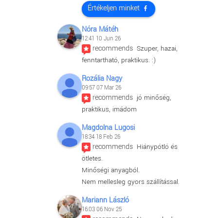
Értékeljen minket
Nóra Mátéh
12:41 10 Jun 26
recommends
Szuper, hazai, 
fenntartható, praktikus. :)
Rozália Nagy
09:57 07 Mar 26
recommends
jó minőség, 
praktikus, imádom
Magdolna Lugosi
18:34 18 Feb 26
recommends
Hiánypótló és 
ötletes.
Minőségi anyagból.
Nem mellesleg gyors szállítással.
Mariann László
16:03 06 Nov 25