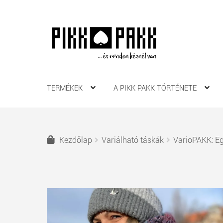
Ugrás
Kilépés
a
a
navigációhoz
tartalomba
TERMÉKEK
A PIKK PAKK TÖRTÉNETE
Kezdőlap
Variálható táskák
VarioPAKK: E