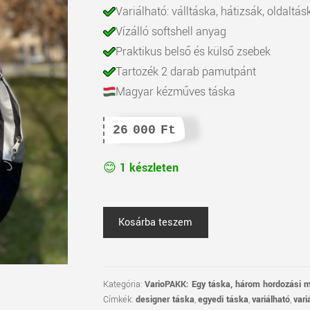
Variálható: válltáska, hátizsák, oldaltás
Vízálló softshell anyag
Praktikus belső és külső zsebek
Tartozék 2 darab pamutpánt
Magyar kézműves táska
26 000
Ft
1 készleten
VarióPAKK
Kosárba teszem
-
Ezüst
/
előrendelhető
Kategória:
VarioPAKK: Egy táska, három hordozási 
Címkék:
designer táska
,
egyedi táska
,
variálható
,
vari
mennyiség