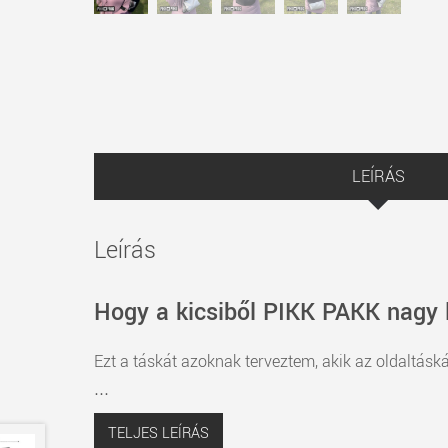
LEÍRÁS
Leírás
Hogy a kicsiből PIKK PAKK nagy 
Ezt a táskát azoknak terveztem, akik az oldaltáská
...
TELJES LEÍRÁS