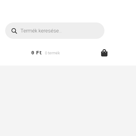
Products
search
0
Ft
0 termék