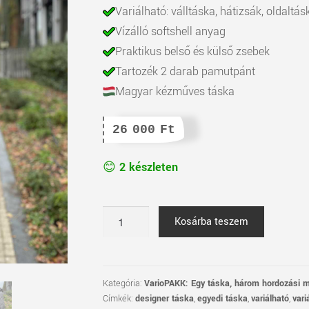
Variálható: válltáska, hátizsák, oldaltás
Vízálló softshell anyag
Praktikus belső és külső zsebek
Tartozék 2 darab pamutpánt
Magyar kézműves táska
26 000
Ft
2 készleten
VarióPAKK
Kosárba teszem
-
Zöld
mennyiség
Kategória:
VarioPAKK: Egy táska, három hordozási 
Címkék:
designer táska
,
egyedi táska
,
variálható
,
vari