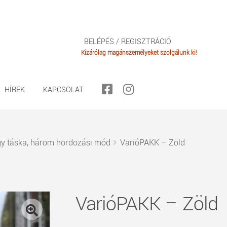
BELÉPÉS / REGISZTRÁCIÓ
HÍREK
KAPCSOLAT
gy táska, három hordozási mód
VarióPAKK – Zöld
VarióPAKK – Zöld
🔍