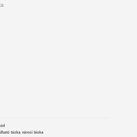
ka
mód
álható táska
,
városi táska