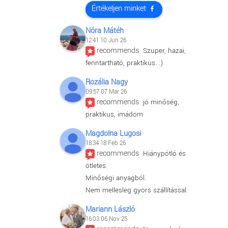
Értékeljen minket
Nóra Mátéh
12:41 10 Jun 26
recommends
Szuper, hazai, 
fenntartható, praktikus. :)
Rozália Nagy
09:57 07 Mar 26
recommends
jó minőség, 
praktikus, imádom
Magdolna Lugosi
18:34 18 Feb 26
recommends
Hiánypótló és 
ötletes.
Minőségi anyagból.
Nem mellesleg gyors szállítással.
Mariann László
16:03 06 Nov 25