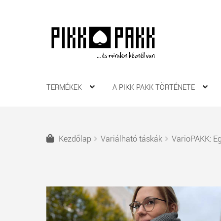
Ugrás
Kilépés
a
a
navigációhoz
tartalomba
TERMÉKEK
A PIKK PAKK TÖRTÉNETE
Kezdőlap
Variálható táskák
VarioPAKK: E