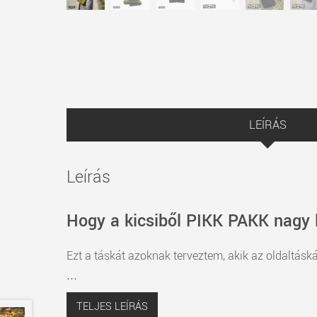
LEÍRÁS
Leírás
Hogy a kicsiből PIKK PAKK nagy 
Ezt a táskát azoknak terveztem, akik az oldaltáská
...
TELJES LEÍRÁS