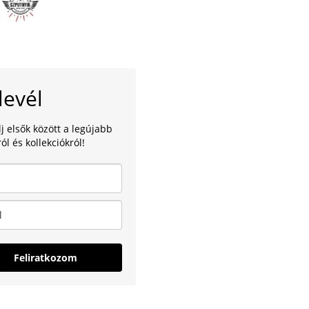
levél
lj elsők között a legújabb
ól és kollekciókról!
Feliratkozom