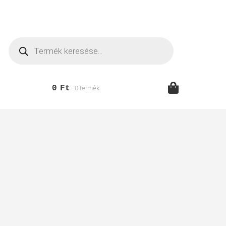
Products
search
0
Ft
0 termék