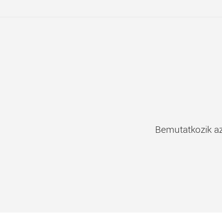
Következő
Bemutatkozik az
bejegyzés