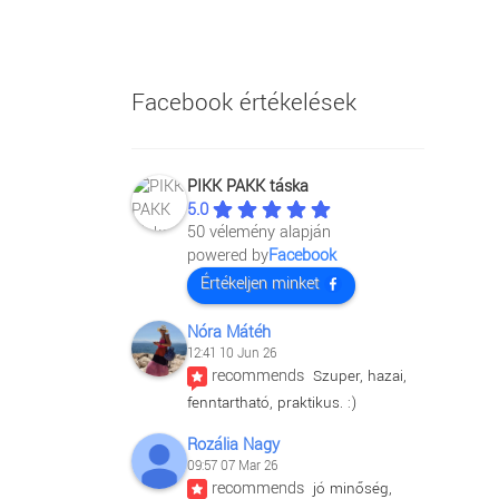
Facebook értékelések
PIKK PAKK táska
5.0
50 vélemény alapján
powered by
Facebook
Értékeljen minket
Nóra Mátéh
12:41 10 Jun 26
recommends
Szuper, hazai, 
fenntartható, praktikus. :)
Rozália Nagy
09:57 07 Mar 26
recommends
jó minőség, 