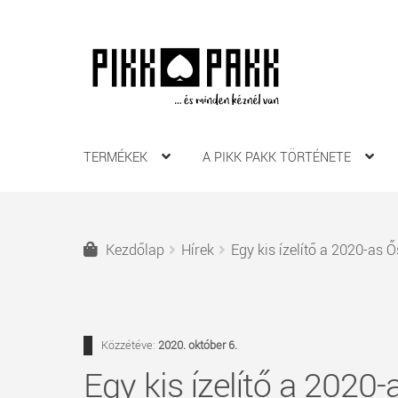
Ugrás
Kilépés
a
a
navigációhoz
tartalomba
TERMÉKEK
A PIKK PAKK TÖRTÉNETE
Kezdőlap
Hírek
Egy kis ízelítő a 2020-as Ő
Közzétéve:
2020. október 6.
Egy kis ízelítő a 2020-