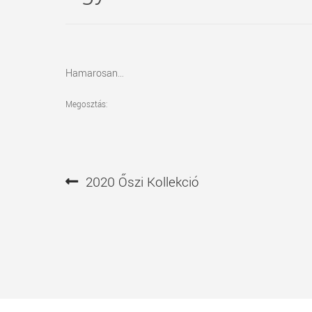
Hamarosan…
Megosztás:
Bejegyzés
Előző
2020 Őszi Kollekció
navigáció
bejegyzés