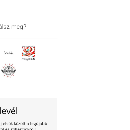
lálsz meg?
levél
lj elsők között a legújabb
ól és kollekciókról!