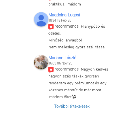
praktikus, imádom
Magdolna Lugosi
18:34 18 Feb 26
recommends
Hiánypótló és 
ötletes.
Minőségi anyagból.
Nem mellesleg gyors szállítással.
Mariann László
16:03 06 Nov 25
recommends
Nagyon kedves 
nagyon szép táskák gyorsan 
rendeltem egy prémiumot és egy 
közepes méretűt de már most 
imádom őket🥰
További értékelések