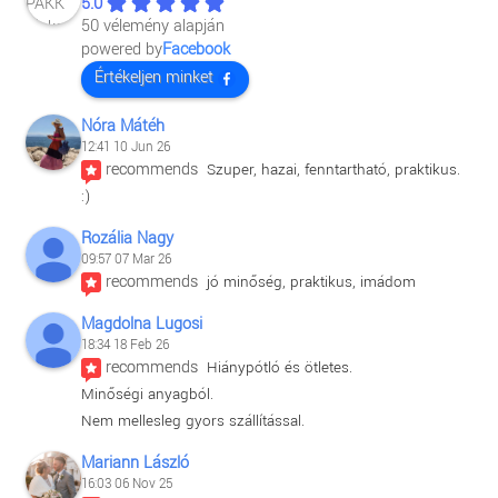
5.0
50 vélemény alapján
powered by
Facebook
Értékeljen minket
Nóra Mátéh
12:41 10 Jun 26
recommends
Szuper, hazai, fenntartható, praktikus. 
:)
Rozália Nagy
09:57 07 Mar 26
recommends
jó minőség, praktikus, imádom
Magdolna Lugosi
18:34 18 Feb 26
recommends
Hiánypótló és ötletes.
Minőségi anyagból.
Nem mellesleg gyors szállítással.
Mariann László
16:03 06 Nov 25