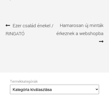
Bejegyzés
Előző
Következő
Hamarosan új minták
Ezer család énekel /
navigáció
bejegyzés
bejegyzés
érkeznek a webshopba
RINGATÓ
Termékkategóriák