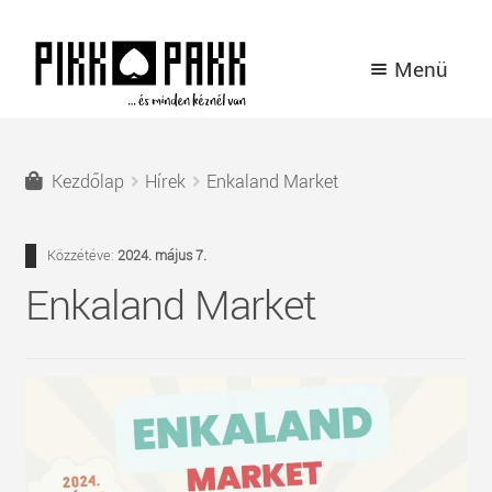
Ugrás
Kilépés
Menü
a
a
navigációhoz
tartalomba
TERMÉKEK
Kezdőlap
Hírek
Enkaland Market
A PIKK PAKK TÖRTÉNETE
Közzétéve:
2024. május 7.
HÍREK
Enkaland Market
KAPCSOLAT
BELÉPÉS / REGISZTRÁCIÓ