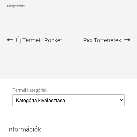
Megosztás:
Bejegyzés
Előző
Következő
Új Termék: Pocket
Pici Történetek
navigáció
bejegyzés
bejegyzés
Termékkategóriák
Információk