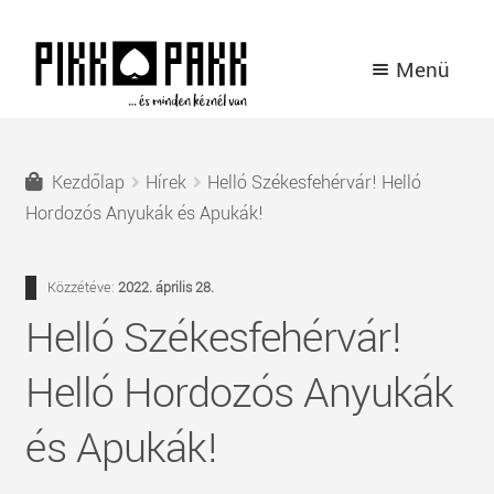
Ugrás
Kilépés
Menü
a
a
navigációhoz
tartalomba
TERMÉKEK
Kezdőlap
Hírek
Helló Székesfehérvár! Helló
A PIKK PAKK TÖRTÉNETE
Hordozós Anyukák és Apukák!
HÍREK
Közzétéve:
2022. április 28.
Helló Székesfehérvár!
KAPCSOLAT
Helló Hordozós Anyukák
BELÉPÉS / REGISZTRÁCIÓ
és Apukák!