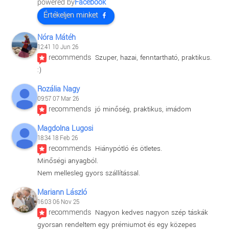
powered by
Facebook
Értékeljen minket
Nóra Mátéh
12:41 10 Jun 26
recommends
Szuper, hazai, fenntartható, praktikus. 
:)
Rozália Nagy
09:57 07 Mar 26
recommends
jó minőség, praktikus, imádom
Magdolna Lugosi
18:34 18 Feb 26
recommends
Hiánypótló és ötletes.
Minőségi anyagból.
Nem mellesleg gyors szállítással.
Mariann László
16:03 06 Nov 25
recommends
Nagyon kedves nagyon szép táskák 
gyorsan rendeltem egy prémiumot és egy közepes 