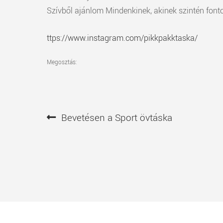
Szívből ajánlom Mindenkinek, akinek szintén fonto
ttps://www.instagram.com/pikkpakktaska/
Megosztás:
Bejegyzés
Előző
Bevetésen a Sport övtáska
navigáció
bejegyzés