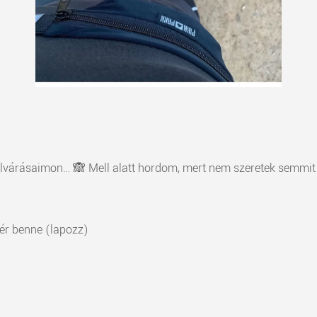
lvárásaimon… 🙈 Mell alatt hordom, mert nem szeretek semmit a d
ér benne (lapozz)