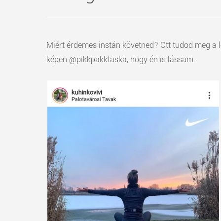
Miért érdemes instán követned? Ott tudod meg a 
képen @pikkpakktaska, hogy én is lássam.