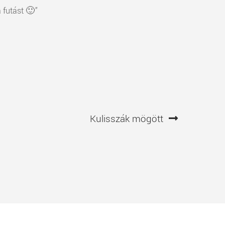
 futást 🙂”
Következő
Kulisszák mögött
bejegyzés