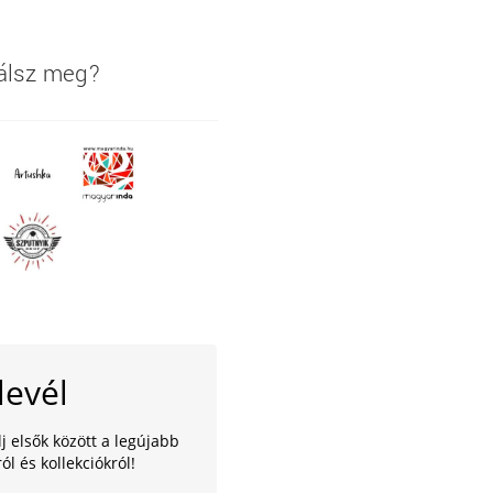
lálsz meg?
levél
lj elsők között a legújabb
ól és kollekciókról!