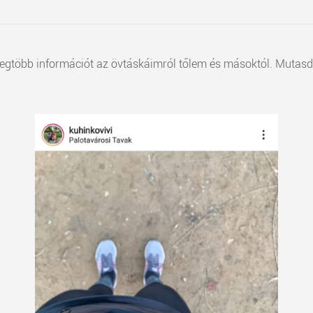
legtöbb információt az övtáskáimról tőlem és másoktól. Mutas