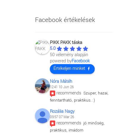
Facebook értékelések
PIKK PAKK táska
5.0
50 vélemény alapján
powered by
Facebook
Értékeljen minket
Nóra Mátéh
12:41 10 Jun 26
recommends
Szuper, hazai, 
fenntartható, praktikus. :)
Rozália Nagy
09:57 07 Mar 26
recommends
jó minőség, 
praktikus, imádom