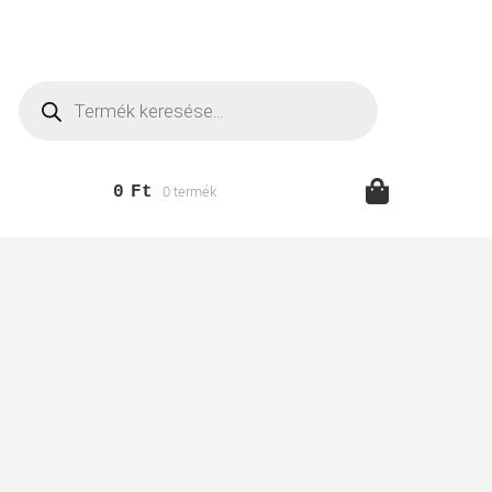
Products
search
0
Ft
0 termék