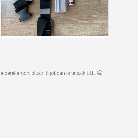
erekamon, plusz itt jobban is tetszik 🤷🏽‍♀️😃