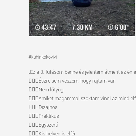
#kuhinkokovivi
„Ez a 3. futásom benne és jelentem átment az én e
🏃🏽‍♀️Észre sem veszem, hogy rajtam van
🏃🏽‍♀️Nem lötyög
🏃🏽‍♀️Amiket magammal szoktam vinni az mind elf
🏃🏽‍♀️Dizájnos
🏃🏽‍♀️Praktikus
🏃🏽‍♀️Egyszerű
🏃🏽‍♀️Kis helyen is elfér