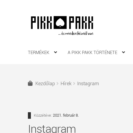
Ugrás
Kilépés
a
a
navigációhoz
tartalomba
TERMÉKEK
A PIKK PAKK TÖRTÉNETE
Kezdőlap
Hírek
Instagram
Közzétéve:
2021. február 8.
Instagram