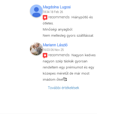
Magdolna Lugosi
18:34 18 Feb 26
recommends
Hiánypótló és 
ötletes.
Minőségi anyagból.
Nem mellesleg gyors szállítással.
Mariann László
16:03 06 Nov 25
recommends
Nagyon kedves 
nagyon szép táskák gyorsan 
rendeltem egy prémiumot és egy 
közepes méretűt de már most 
imádom őket🥰
További értékelések