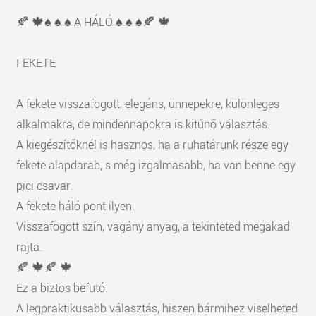
🍂 🍁♠️ ♠️ ♠️ A HÁLÓ ♠️ ♠️ ♠️🍂 🍁
FEKETE
A fekete visszafogott, elegáns, ünnepekre, különleges
alkalmakra, de mindennapokra is kitűnő választás.
A kiegészítőknél is hasznos, ha a ruhatárunk része egy
fekete alapdarab, s még izgalmasabb, ha van benne egy
pici csavar.
A fekete háló pont ilyen.
Visszafogott szín, vagány anyag, a tekinteted megakad
rajta.
🍂 🍁🍂 🍁
Ez a biztos befutó!
A legpraktikusabb választás, hiszen bármihez viselheted