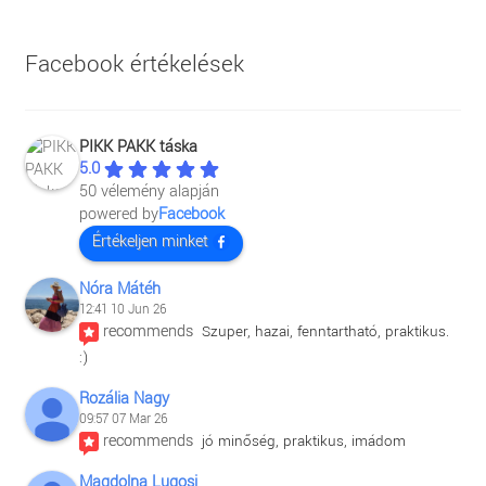
Facebook értékelések
PIKK PAKK táska
5.0
50 vélemény alapján
powered by
Facebook
Értékeljen minket
Nóra Mátéh
12:41 10 Jun 26
recommends
Szuper, hazai, fenntartható, praktikus. 
:)
Rozália Nagy
09:57 07 Mar 26
recommends
jó minőség, praktikus, imádom
Magdolna Lugosi