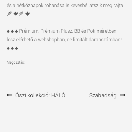
és a hétköznapok rohanása is kevésbé látszik meg rajta.
🍂 🍁🍂 🍁
♠️ ♠️ ♠️ Prémium, Prémium Plusz, BB és Pöti méretben
lesz elérhető a webshopban, de limitált darabszámban!
♠️ ♠️ ♠️
Megosztás:
Bejegyzés
Előző
Következő
Őszi kollekció: HÁLÓ
Szabadság
navigáció
bejegyzés
bejegyzés