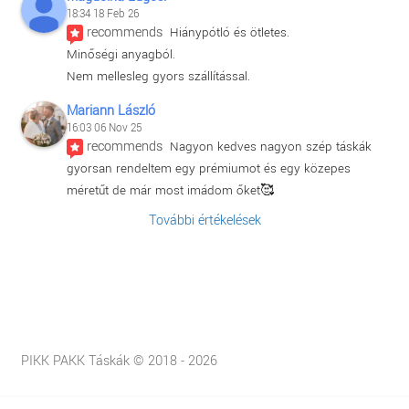
18:34 18 Feb 26
recommends
Hiánypótló és ötletes.
Minőségi anyagból.
Nem mellesleg gyors szállítással.
Mariann László
16:03 06 Nov 25
recommends
Nagyon kedves nagyon szép táskák 
gyorsan rendeltem egy prémiumot és egy közepes 
méretűt de már most imádom őket🥰
További értékelések
PIKK PAKK Táskák © 2018 - 2026