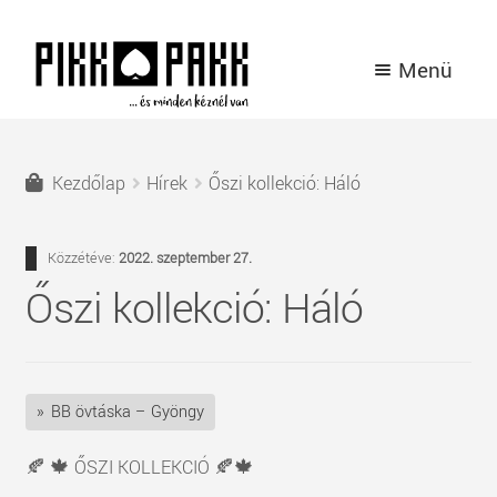
Ugrás
Kilépés
Menü
a
a
navigációhoz
tartalomba
TERMÉKEK
Kezdőlap
Hírek
Őszi kollekció: Háló
A PIKK PAKK TÖRTÉNETE
Közzétéve:
2022. szeptember 27.
HÍREK
Őszi kollekció: Háló
KAPCSOLAT
BELÉPÉS / REGISZTRÁCIÓ
BB övtáska – Gyöngy
🍂 🍁 ŐSZI KOLLEKCIÓ 🍂🍁