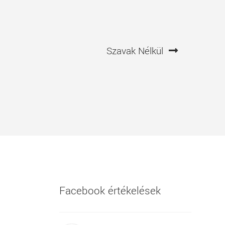
Következő
Szavak Nélkül
bejegyzés
Facebook értékelések