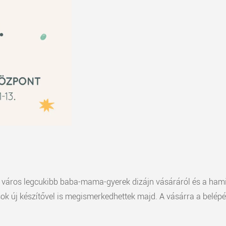
város legcukibb baba-mama-gyerek dizájn vásáráról és a hamisít
k új készítővel is megismerkedhettek majd. A vásárra a belépés