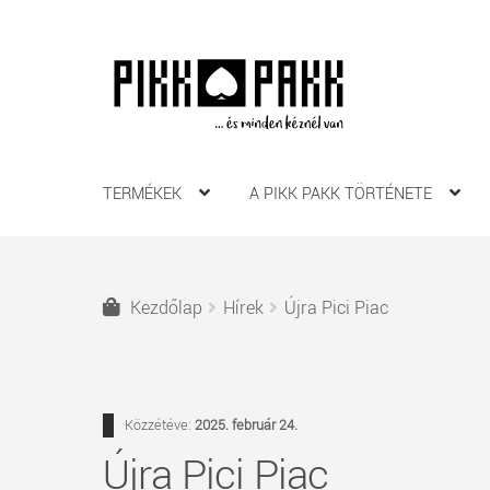
Ugrás
Kilépés
a
a
navigációhoz
tartalomba
TERMÉKEK
A PIKK PAKK TÖRTÉNETE
Kezdőlap
Hírek
Újra Pici Piac
Közzétéve:
2025. február 24.
Újra Pici Piac