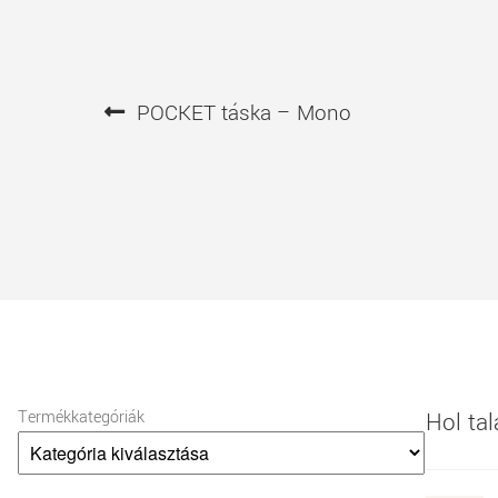
Bejegyzés
Előző
POCKET táska – Mono
navigáció
bejegyzés
Termékkategóriák
Hol ta