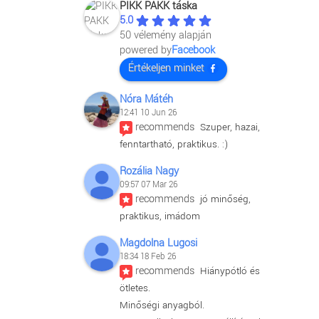
PIKK PAKK táska
5.0
50 vélemény alapján
powered by
Facebook
Értékeljen minket
Nóra Mátéh
12:41 10 Jun 26
recommends
Szuper, hazai, 
fenntartható, praktikus. :)
Rozália Nagy
09:57 07 Mar 26
recommends
jó minőség, 
praktikus, imádom
Magdolna Lugosi
18:34 18 Feb 26
recommends
Hiánypótló és 
ötletes.
Minőségi anyagból.