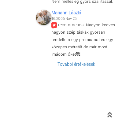
Nem mellesleg gyors szállítással.
Mariann László
16:03 06 Nov 25
recommends
Nagyon kedves 
nagyon szép táskák gyorsan 
rendeltem egy prémiumot és egy 
közepes méretűt de már most 
imádom őket🥰
További értékelések