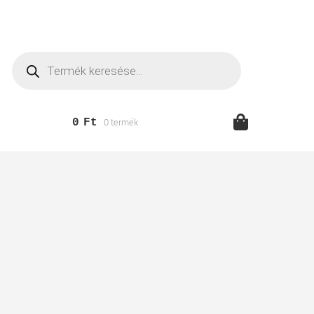
Products
search
0
Ft
0 termék