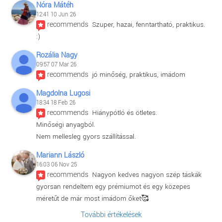
Nóra Mátéh
12:41 10 Jun 26
recommends
Szuper, hazai, fenntartható, praktikus. 
:)
Rozália Nagy
09:57 07 Mar 26
recommends
jó minőség, praktikus, imádom
Magdolna Lugosi
18:34 18 Feb 26
recommends
Hiánypótló és ötletes.
Minőségi anyagból.
Nem mellesleg gyors szállítással.
Mariann László
16:03 06 Nov 25
recommends
Nagyon kedves nagyon szép táskák 
gyorsan rendeltem egy prémiumot és egy közepes 
méretűt de már most imádom őket🥰
További értékelések