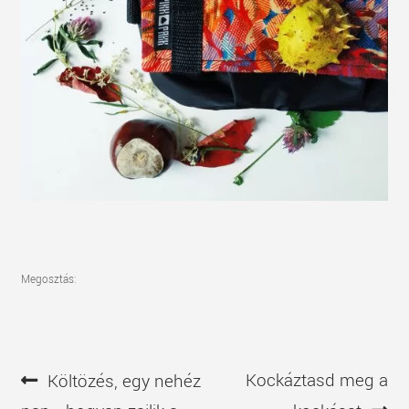
Megosztás:
Bejegyzés
Előző
Következő
Kockáztasd meg a
Költözés, egy nehéz