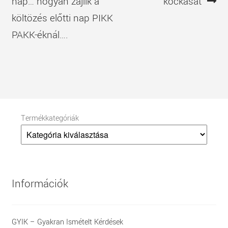
navigáció
bejegyzés
bejegyzés
nap… hogyan zajlik a
kockásat
költözés előtti nap PIKK
PAKK-éknál….
Termékkategóriák
Információk
GYIK – Gyakran Ismételt Kérdések