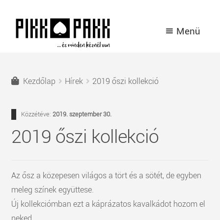
Ugrás
Kilépés
Menü
a
a
navigációhoz
tartalomba
TERMÉKEK
Kezdőlap
Hírek
2019 őszi kollekció
A PIKK PAKK TÖRTÉNETE
Közzétéve:
2019. szeptember 30.
HÍREK
2019 őszi kollekció
KAPCSOLAT
BELÉPÉS / REGISZTRÁCIÓ
Az ősz a közepesen világos a tört és a sötét, de egyben
meleg színek együttese.
Új kollekciómban ezt a káprázatos kavalkádot hozom el
neked.