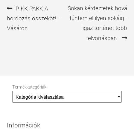
Bejegyzés
Előző
Következő
Sokan kérdeztétek hová
PIKK PAKK A
navigáció
bejegyzés
bejegyzés
tűntem el ilyen sokáig -
hordozás összeköt! –
igaz történet több
Vásáron
felvonásban-
Termékkategóriák
Információk