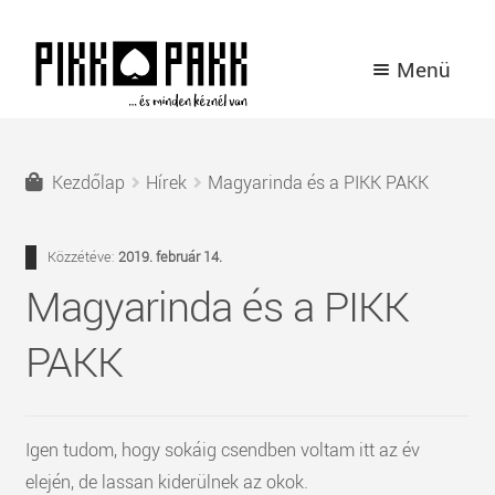
Ugrás
Kilépés
Menü
a
a
navigációhoz
tartalomba
TERMÉKEK
Kezdőlap
Hírek
Magyarinda és a PIKK PAKK
A PIKK PAKK TÖRTÉNETE
Közzétéve:
2019. február 14.
HÍREK
Magyarinda és a PIKK
KAPCSOLAT
PAKK
BELÉPÉS / REGISZTRÁCIÓ
Igen tudom, hogy sokáig csendben voltam itt az év
elején, de lassan kiderülnek az okok.