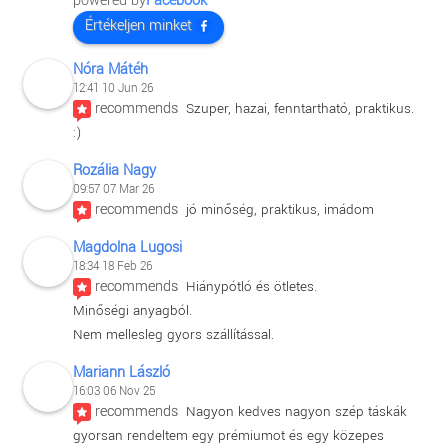
powered by
Facebook
Értékeljen minket
Nóra Mátéh
12:41 10 Jun 26
recommends
Szuper, hazai, fenntartható, praktikus. 
:)
Rozália Nagy
09:57 07 Mar 26
recommends
jó minőség, praktikus, imádom
Magdolna Lugosi
18:34 18 Feb 26
recommends
Hiánypótló és ötletes.
Minőségi anyagból.
Nem mellesleg gyors szállítással.
Mariann László
16:03 06 Nov 25
recommends
Nagyon kedves nagyon szép táskák 
gyorsan rendeltem egy prémiumot és egy közepes 