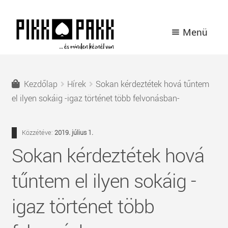
Ugrás
Kilépés
Menü
a
a
navigációhoz
tartalomba
TERMÉKEK
Kezdőlap
Hírek
Sokan kérdeztétek hová tűntem
A PIKK PAKK TÖRTÉNETE
el ilyen sokáig -igaz történet több felvonásban-
HÍREK
Közzétéve:
2019. július 1.
Sokan kérdeztétek hová
KAPCSOLAT
tűntem el ilyen sokáig -
BELÉPÉS / REGISZTRÁCIÓ
igaz történet több