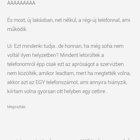
ÁÁÁÁÁÁÁÁÁ
És most, új lakásban, net nélkül, a régi-új telefonnal, ami
működik.
Ui: Ezt mindenki tudja…de honnan, ha még soha nem
voltál ilyen helyzetben? Mindent letöröltek a
telefonomról épp csak ezt az apróságot a szervizben
nem közölték, amikor leadtam, mert ha megtették volna,
akkor azt az EGY telefonszámot, ami annyira hiányzik,
kiírtam volna gyorsan ott helyben egy cetlire…
Megosztás: