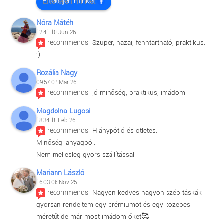
Értékeljen minket
Nóra Mátéh
12:41 10 Jun 26
recommends
Szuper, hazai, fenntartható, praktikus. 
:)
Rozália Nagy
09:57 07 Mar 26
recommends
jó minőség, praktikus, imádom
Magdolna Lugosi
18:34 18 Feb 26
recommends
Hiánypótló és ötletes.
Minőségi anyagból.
Nem mellesleg gyors szállítással.
Mariann László
16:03 06 Nov 25
recommends
Nagyon kedves nagyon szép táskák 
gyorsan rendeltem egy prémiumot és egy közepes 
méretűt de már most imádom őket🥰