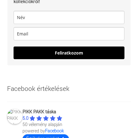
kollekciókról!
Feliratkozom
Facebook értékelések
PIKK PAKK táska
5.0
50 vélemény alapján
powered by
Facebook