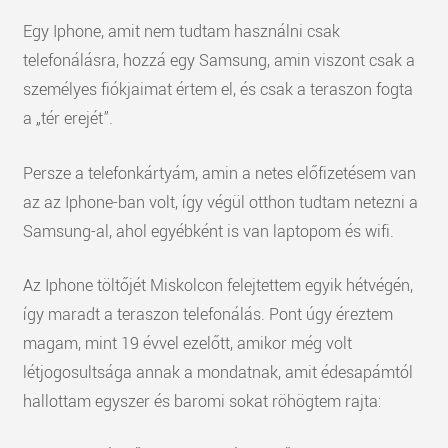
Egy Iphone, amit nem tudtam használni csak
telefonálásra, hozzá egy Samsung, amin viszont csak a
személyes fiókjaimat értem el, és csak a teraszon fogta
a „tér erejét”.
Persze a telefonkártyám, amin a netes előfizetésem van
az az Iphone-ban volt, így végül otthon tudtam netezni a
Samsung-al, ahol egyébként is van laptopom és wifi.
Az Iphone töltőjét Miskolcon felejtettem egyik hétvégén,
így maradt a teraszon telefonálás. Pont úgy éreztem
magam, mint 19 évvel ezelőtt, amikor még volt
létjogosultsága annak a mondatnak, amit édesapámtól
hallottam egyszer és baromi sokat röhögtem rajta: