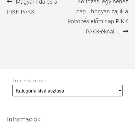
Bejegyzés
Előző
Következő
Költözés, egy nehéz
Magyarinda és a
navigáció
bejegyzés
bejegyzés
nap… hogyan zajlik a
PIKK PAKK
költözés előtti nap PIKK
PAKK-éknál….
Termékkategóriák
Információk