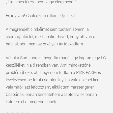
„-Ha nincs térerő nem vagy elég menő!”
És így van! Csak azóta ritkán értjük ezt.
A megrendelt cimkéimet sem tudtam átvenni a
csomagfutártól, mert amikor hívott, hogy ott van a
háznál, pont nem az erkélyen tartózkodtam.
Végül a Samsung is megadta magát, így kaptam egy LG
készüléket. Na ő rendben van. Ami mindkettőnél
problémát okozott, hogy nem tudtam a PIKK PAKK-os
levelezésembe fotót csatolni. Így, ha valaki képet kért
valamiről, azt lefotóztam, elküldtem massengeren
Csabának, onnan lementettem a laptopra és onnan
küldtem el a megrendelőnek.