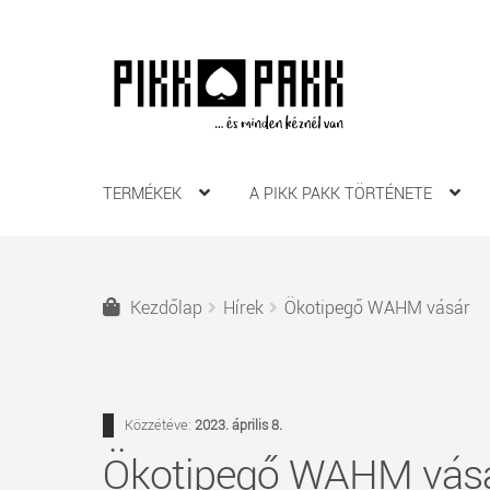
Ugrás
Kilépés
a
a
navigációhoz
tartalomba
TERMÉKEK
A PIKK PAKK TÖRTÉNETE
Kezdőlap
Hírek
Ökotipegő WAHM vásár
Közzétéve:
2023. április 8.
Ökotipegő WAHM vás