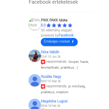
Facebook értékelések
PIKK PAKK táska
5.0
50 vélemény alapján
powered by
Facebook
Értékeljen minket
Nóra Mátéh
12:41 10 Jun 26
recommends
Szuper, hazai, 
fenntartható, praktikus. :)
Rozália Nagy
09:57 07 Mar 26
recommends
jó minőség, 
praktikus, imádom
Magdolna Lugosi
18:34 18 Feb 26