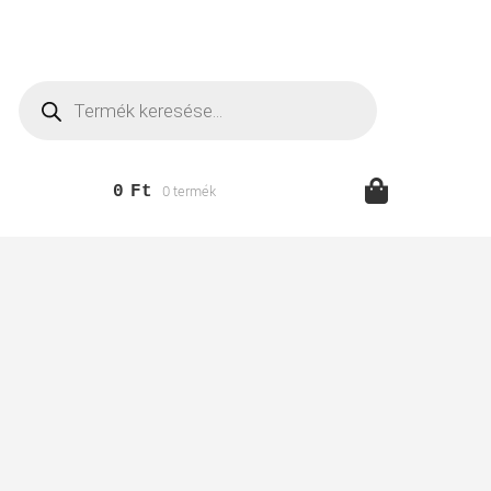
Products
search
0
Ft
0 termék