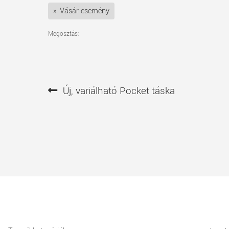
Vásár esemény
Megosztás:
Bejegyzés
Előző
Új, variálható Pocket táska
navigáció
bejegyzés