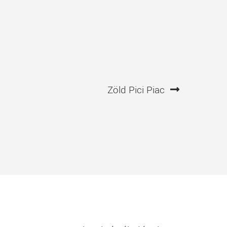
Következő
Zöld Pici Piac
bejegyzés