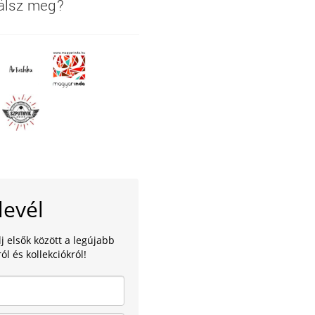
lálsz meg?
levél
lj elsők között a legújabb
ól és kollekciókról!