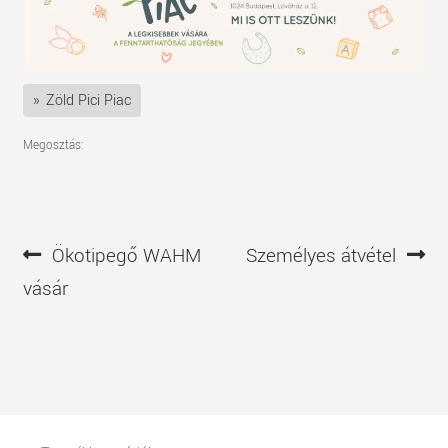
Zöld Pici Piac
Megosztás:
Bejegyzés
Előző
Következő
Ökotipegő WAHM
Személyes átvétel
navigáció
bejegyzés
bejegyzés
vásár