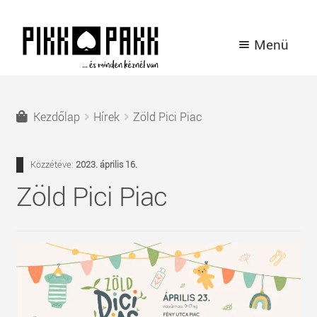
Ugrás
Kilépés
Menü
a
a
navigációhoz
tartalomba
TERMÉKEK
Kezdőlap
Hírek
Zöld Pici Piac
A PIKK PAKK TÖRTÉNETE
Közzétéve:
2023. április 16.
HÍREK
Zöld Pici Piac
KAPCSOLAT
BELÉPÉS / REGISZTRÁCIÓ