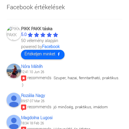
Facebook értékelések
PIKK PAKK táska
5.0
50 vélemény alapján
powered by
Facebook
Értékeljen minket
Nóra Mátéh
12:41 10 Jun 26
recommends
Szuper, hazai, fenntartható, praktikus. 
:)
Rozália Nagy
09:57 07 Mar 26
recommends
jó minőség, praktikus, imádom
Magdolna Lugosi
18:34 18 Feb 26