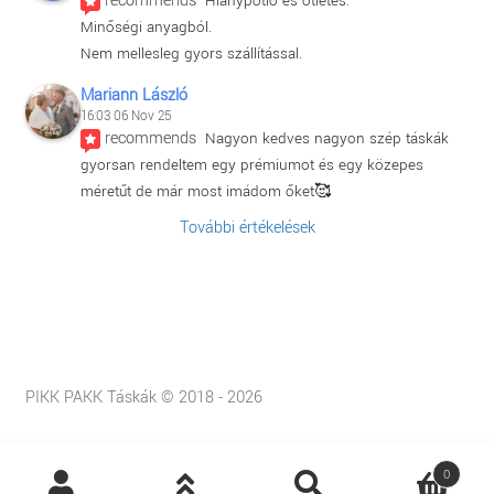
recommends
Hiánypótló és ötletes.
Minőségi anyagból.
Nem mellesleg gyors szállítással.
Mariann László
16:03 06 Nov 25
recommends
Nagyon kedves nagyon szép táskák 
gyorsan rendeltem egy prémiumot és egy közepes 
méretűt de már most imádom őket🥰
További értékelések
PIKK PAKK Táskák © 2018 - 2026
Products
0
search